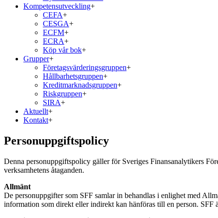
Kompetensutveckling
+
CEFA
+
CESGA
+
ECFM
+
ECRA
+
Köp vår bok
+
Grupper
+
Företagsvärderingsgruppen
+
Hållbarhetsgruppen
+
Kreditmarknadsgruppen
+
Riskgruppen
+
SIRA
+
Aktuellt
+
Kontakt
+
Personuppgiftspolicy
Denna personuppgiftspolicy gäller för Sveriges Finansanalytikers För
verksamhetens åtaganden.
Allmänt
De personuppgifter som SFF samlar in behandlas i enlighet med All
information som direkt eller indirekt kan hänföras till en person. SFF