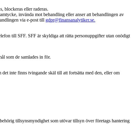
, blockeras eller raderas.
t samtycke, invända mot behandling eller anser att behandlingen av
ndlingen via e-post till
gdpr@finansanalytiker.se.
lefon till SFF. SFF är skyldiga att rätta personuppgifter utan onödigt
mål som de samlades in för.
 inte finns tvingande skäl till att fortsätta med den, eller om
behörig tillsynsmyndighet som utövar tillsyn över företags hantering