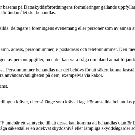
r baseras på Dataskyddsförordningens formuleringar gällande uppfylland
 för ändamålet ska behandlas.
ällda, deltagare i föreningens evenemang eller personer som av annan 
.
; namn, adress, personnummer, e-postadress och telefonnummer. Den mest
gen av personuppgifter, men det kan vara fråga om bland annat följand
 Personnummer behandlas när det behövs för att säkert kunna fastställ
ttra användarvänligheten på dem, exempelvis via kakor.
änst.
ngen kräver, eller så länge som krävs i lag. För anställda behandlas pe
FF innebär ett samtycke till att dessa kan komma att behandlas utanfö
råga säkerställer en adekvat skyddsnivå eller lämpliga skyddsåtgärder som