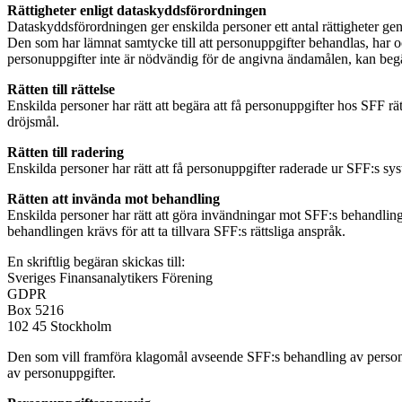
Rättigheter enligt dataskyddsförordningen
Dataskyddsförordningen ger enskilda personer ett antal rättigheter gen
Den som har lämnat samtycke till att personuppgifter behandlas, har oc
personuppgifter inte är nödvändig för de angivna ändamålen, kan begär
Rätten till rättelse
Enskilda personer har rätt att begära att få personuppgifter hos SFF rä
dröjsmål.
Rätten till radering
Enskilda personer har rätt att få personuppgifter raderade ur SFF:s sy
Rätten att invända mot behandling
Enskilda personer har rätt att göra invändningar mot SFF:s behandling
behandlingen krävs för att ta tillvara SFF:s rättsliga anspråk.
En skriftlig begäran skickas till:
Sveriges Finansanalytikers Förening
GDPR
Box 5216
102 45 Stockholm
Den som vill framföra klagomål avseende SFF:s behandling av personupp
av personuppgifter.