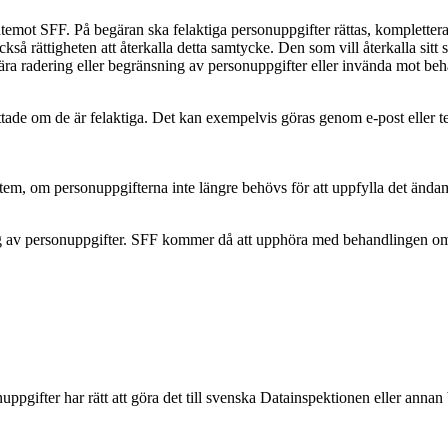
temot SFF. På begäran ska felaktiga personuppgifter rättas, kompletteras
kså rättigheten att återkalla detta samtycke. Den som vill återkalla sit
a radering eller begränsning av personuppgifter eller invända mot beha
ttade om de är felaktiga. Det kan exempelvis göras genom e-post eller te
stem, om personuppgifterna inte längre behövs för att uppfylla det ända
 av personuppgifter. SFF kommer då att upphöra med behandlingen om det
gifter har rätt att göra det till svenska Datainspektionen eller annan 