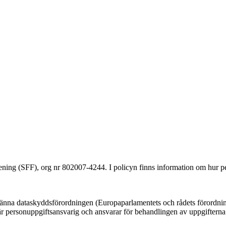
ening (SFF), org nr 802007-4244. I policyn finns information om hur p
männa dataskyddsförordningen (Europaparlamentets och rådets förordn
 är personuppgiftsansvarig och ansvarar för behandlingen av uppgifterna