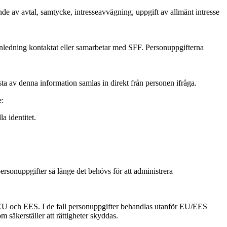
e av avtal, samtycke, intresseavvägning, uppgift av allmänt intresse
anledning kontaktat eller samarbetar med SFF. Personuppgifterna
a av denna information samlas in direkt från personen ifråga.
e:
a identitet.
rsonuppgifter så länge det behövs för att administrera
r EU och EES. I de fall personuppgifter behandlas utanför EU/EES
 säkerställer att rättigheter skyddas.