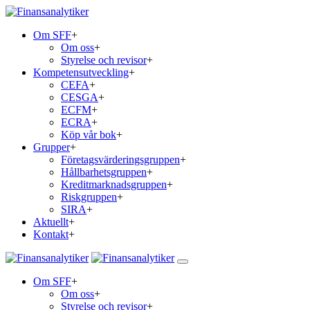
Om SFF
+
Om oss
+
Styrelse och revisor
+
Kompetensutveckling
+
CEFA
+
CESGA
+
ECFM
+
ECRA
+
Köp vår bok
+
Grupper
+
Företagsvärderingsgruppen
+
Hållbarhetsgruppen
+
Kreditmarknadsgruppen
+
Riskgruppen
+
SIRA
+
Aktuellt
+
Kontakt
+
Om SFF
+
Om oss
+
Styrelse och revisor
+