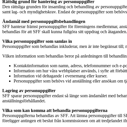
Rättslig grund för hantering av personuppgifter
Den rättsliga grunden för insamling och behandling av personuppgifte
samt lag- och myndighetskrav. Endast de personuppgifter som behövs
Ändamål med personuppgiftsbehandlingen
SFF hanterar främst personuppgifter för föreningens medlemmar, anst
behandlas för att SFF skall kunna fullgöra sitt uppdrag och åtaganden
Vilka personuppgifter som samlas in
Personuppgifter som behandlas inkluderar, men är inte begränsat till
Vilken information som behandlas beror på anledningen till behandlin
Kontaktinformation som namn, adress, telefonnummer och e-post.
Information om hur våra webbplatser används, i syfte att förbä
Information vid deltagande i evenemang eller kurser.
Personuppgifter som behövs vid anställning eller ansökan om tj
Lagring av personuppgifter
SFF sparar personuppgifter endast så länge som ändamålet med behandli
anställningsförhållandet.
Vilka som kan komma att behandla personuppgifterna
Personuppgifterna behandlas av SFF. Att lämna personuppgifter till S
föreligger antingen ett beslut från kommissionen om att tredjelandet if