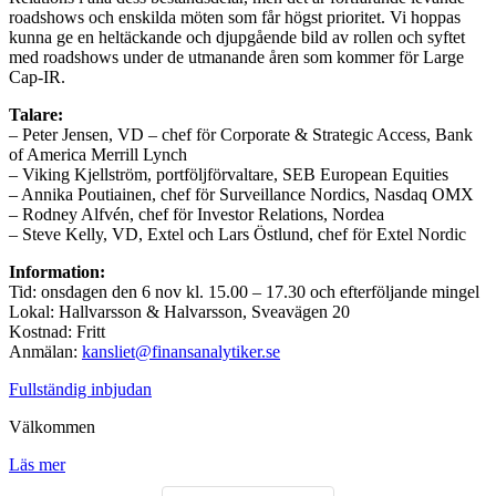
roadshows och enskilda möten som får högst prioritet. Vi hoppas
kunna ge en heltäckande och djupgående bild av rollen och syftet
med roadshows under de utmanande åren som kommer för Large
Cap-IR.
Talare:
– Peter Jensen, VD – chef för Corporate & Strategic Access, Bank
of America Merrill Lynch
– Viking Kjellström, portföljförvaltare, SEB European Equities
– Annika Poutiainen, chef för Surveillance Nordics, Nasdaq OMX
– Rodney Alfvén, chef för Investor Relations, Nordea
– Steve Kelly, VD, Extel och Lars Östlund, chef för Extel Nordic
Information:
Tid: onsdagen den 6 nov kl. 15.00 – 17.30 och efterföljande mingel
Lokal: Hallvarsson & Halvarsson, Sveavägen 20
Kostnad: Fritt
Anmälan:
kansliet@finansanalytiker.se
Fullständig inbjudan
Välkommen
Läs mer