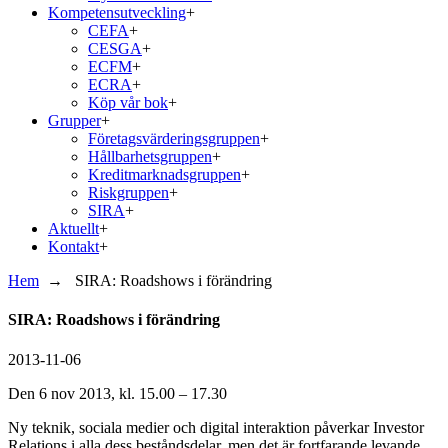
Kompetensutveckling
+
CEFA
+
CESGA
+
ECFM
+
ECRA
+
Köp vår bok
+
Grupper
+
Företagsvärderingsgruppen
+
Hållbarhetsgruppen
+
Kreditmarknadsgruppen
+
Riskgruppen
+
SIRA
+
Aktuellt
+
Kontakt
+
Hem
→
SIRA: Roadshows i förändring
SIRA: Roadshows i förändring
2013-11-06
Den 6 nov 2013, kl. 15.00 – 17.30
Ny teknik, sociala medier och digital interaktion påverkar Investor
Relations i alla dess beståndsdelar, men det är fortfarande levande