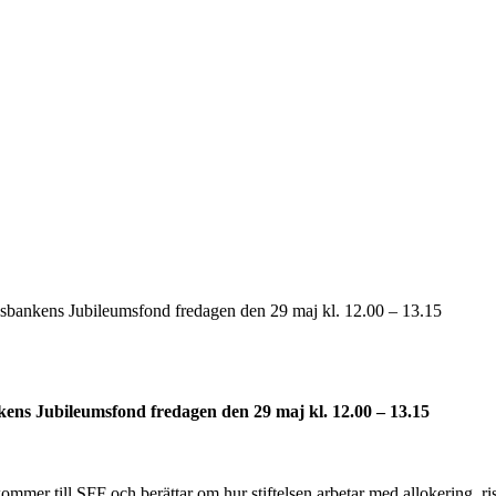
Riksbankens Jubileumsfond fredagen den 29 maj kl. 12.00 – 13.15
nkens Jubileumsfond fredagen den 29 maj kl. 12.00 – 13.15
er till SFF och berättar om hur stiftelsen arbetar med allokering, risk