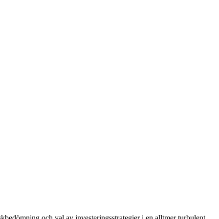
bedömning och val av investeringsstrategier i en alltmer turbulent