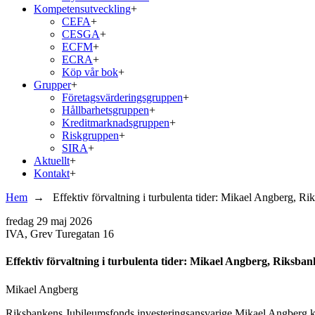
Kompetensutveckling
+
CEFA
+
CESGA
+
ECFM
+
ECRA
+
Köp vår bok
+
Grupper
+
Företagsvärderingsgruppen
+
Hållbarhetsgruppen
+
Kreditmarknadsgruppen
+
Riskgruppen
+
SIRA
+
Aktuellt
+
Kontakt
+
Hem
→
Effektiv förvaltning i turbulenta tider: Mikael Angberg, 
fredag
29 maj 2026
IVA, Grev Turegatan 16
Effektiv förvaltning i turbulenta tider: Mikael Angberg, Riksba
Mikael Angberg
Riksbankens Jubileumsfonds investeringsansvarige Mikael Angberg komm