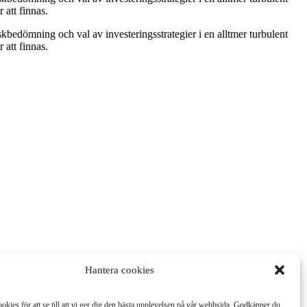
er att finnas.
bedömning och val av investeringsstrategier i en alltmer turbulent
 att finnas.
Hantera cookies
okies för att se till att vi ger dig den bästa upplevelsen på vår webbsida. Godkänner du