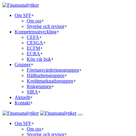
Om SFF
+
Om oss
+
Styrelse och revisor
+
Kompetensutveckling
+
CEFA
+
CESGA
+
ECFM
+
ECRA
+
Köp vår bok
+
Grupper
+
Företagsvärderingsgruppen
+
Hållbarhetsgruppen
+
Kreditmarknadsgruppen
+
Riskgruppen
+
SIRA
+
Aktuellt
+
Kontakt
+
Om SFF
+
Om oss
+
Styrelse och revisor
+