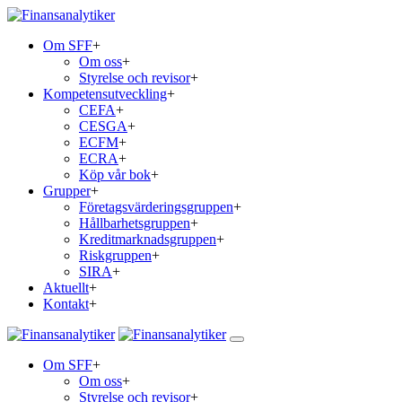
Om SFF
+
Om oss
+
Styrelse och revisor
+
Kompetensutveckling
+
CEFA
+
CESGA
+
ECFM
+
ECRA
+
Köp vår bok
+
Grupper
+
Företagsvärderingsgruppen
+
Hållbarhetsgruppen
+
Kreditmarknadsgruppen
+
Riskgruppen
+
SIRA
+
Aktuellt
+
Kontakt
+
Om SFF
+
Om oss
+
Styrelse och revisor
+