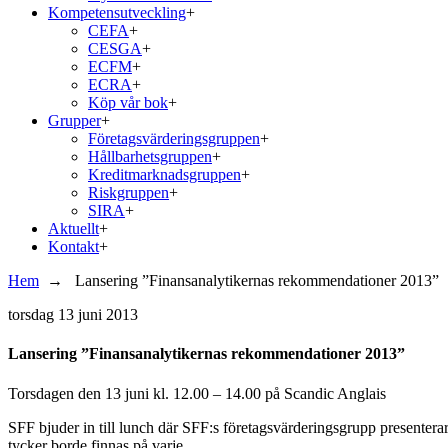
Kompetensutveckling
+
CEFA
+
CESGA
+
ECFM
+
ECRA
+
Köp vår bok
+
Grupper
+
Företagsvärderingsgruppen
+
Hållbarhetsgruppen
+
Kreditmarknadsgruppen
+
Riskgruppen
+
SIRA
+
Aktuellt
+
Kontakt
+
Hem
→
Lansering ”Finansanalytikernas rekommendationer 2013”
torsdag
13 juni 2013
Lansering ”Finansanalytikernas rekommendationer 2013”
Torsdagen den 13 juni kl. 12.00 – 14.00 på Scandic Anglais
SFF bjuder in till lunch där SFF:s företagsvärderingsgrupp presenter
tycker borde finnas på varje