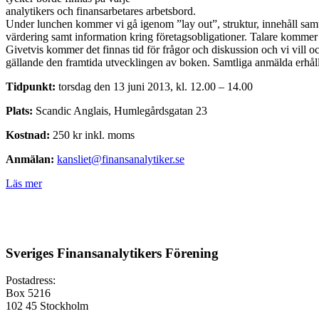
analytikers och finansarbetares arbetsbord.
Under lunchen kommer vi gå igenom ”lay out”, struktur, innehåll samt
värdering samt information kring företagsobligationer. Talare komme
Givetvis kommer det finnas tid för frågor och diskussion och vi vill o
gällande den framtida utvecklingen av boken. Samtliga anmälda erhål
Tidpunkt:
torsdag den 13 juni 2013, kl. 12.00 – 14.00
Plats:
Scandic Anglais, Humlegårdsgatan 23
Kostnad:
250 kr inkl. moms
Anmälan:
kansliet@finansanalytiker.se
Läs mer
Sveriges Finansanalytikers Förening
Postadress:
Box 5216
102 45 Stockholm