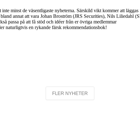
 inte minst de väsentligaste nyheterna. Särskild vikt kommer att lägga
r bland annat att vara Johan Broström (JRS Securities), Nils Liliedah
ckså passa på att få stöd och idéer från er övriga medlemmar
ler naturligtvis en rykande färsk rekommendationsbok!
FLER NYHETER