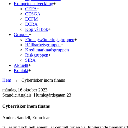
Kompetensutveckling
+
CEFA
+
CESGA
+
ECFM
+
ECRA
+
Köp vår bok
+
Grupper
+
Företagsvärderingsgruppen
+
Hållbarhetsgruppen
+
Kreditmarknadsgruppen
+
Riskgruppen
+
SIRA
+
Aktuellt
+
Kontakt
+
Hem
→
Cyberrisker inom finans
måndag
16 oktober 2023
Scandic Anglais, Humlegårdsgatan 23
Cyberrisker inom finans
Anders Sandell, Euroclear
”Clearing och Settlement” är centralt för en väl fungerande finansmar