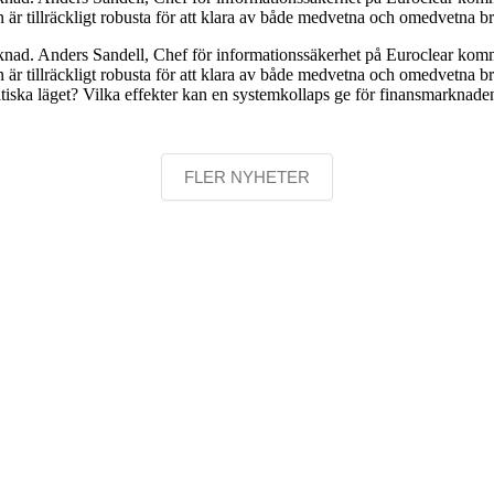
 är tillräckligt robusta för att klara av både medvetna och omedvetna b
knad. Anders Sandell, Chef för informationssäkerhet på Euroclear komme
är tillräckligt robusta för att klara av både medvetna och omedvetna bri
itiska läget? Vilka effekter kan en systemkollaps ge för finansmarknaden 
FLER NYHETER