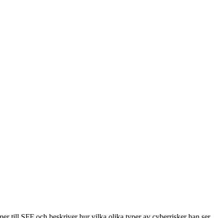
r till SFF och beskriver hur vilka olika typer av cyberrisker han ser