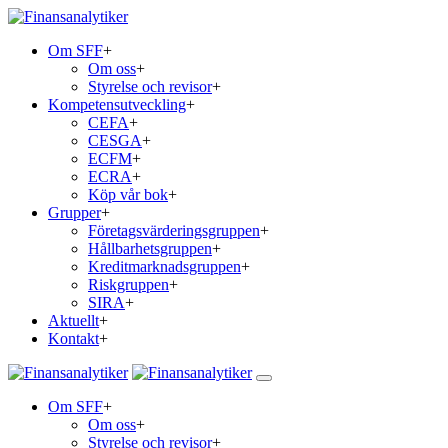
Om SFF
+
Om oss
+
Styrelse och revisor
+
Kompetensutveckling
+
CEFA
+
CESGA
+
ECFM
+
ECRA
+
Köp vår bok
+
Grupper
+
Företagsvärderingsgruppen
+
Hållbarhetsgruppen
+
Kreditmarknadsgruppen
+
Riskgruppen
+
SIRA
+
Aktuellt
+
Kontakt
+
Om SFF
+
Om oss
+
Styrelse och revisor
+