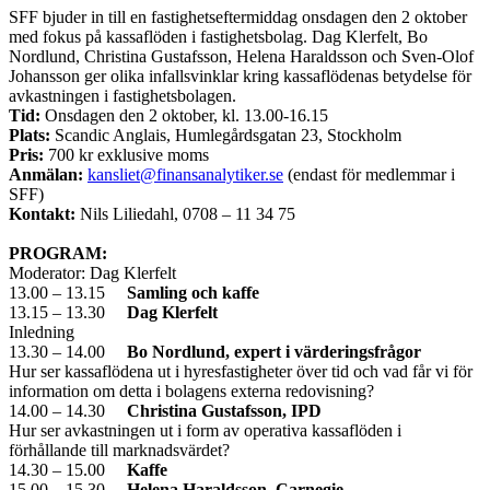
SFF bjuder in till en fastighetseftermiddag onsdagen den 2 oktober
med fokus på kassaflöden i fastighetsbolag. Dag Klerfelt, Bo
Nordlund, Christina Gustafsson, Helena Haraldsson och Sven-Olof
Johansson ger olika infallsvinklar kring kassaflödenas betydelse för
avkastningen i fastighetsbolagen.
Tid:
Onsdagen den 2 oktober, kl. 13.00-16.15
Plats:
Scandic Anglais, Humlegårdsgatan 23, Stockholm
Pris:
700 kr exklusive moms
Anmälan:
kansliet@finansanalytiker.se
(endast för medlemmar i
SFF)
Kontakt:
Nils Liliedahl, 0708 – 11 34 75
PROGRAM:
Moderator: Dag Klerfelt
13.00 – 13.15
Samling och kaffe
13.15 – 13.30
Dag Klerfelt
Inledning
13.30 – 14.00
Bo Nordlund, expert i värderingsfrågor
Hur ser kassaflödena ut i hyresfastigheter över tid och vad får vi för
information om detta i bolagens externa redovisning?
14.00 – 14.30
Christina Gustafsson, IPD
Hur ser avkastningen ut i form av operativa kassaflöden i
förhållande till marknadsvärdet?
14.30 – 15.00
Kaffe
15.00 – 15.30
Helena Haraldsson, Carnegie