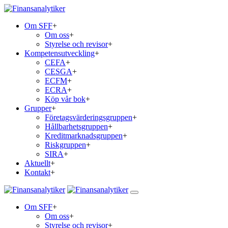
Om SFF
+
Om oss
+
Styrelse och revisor
+
Kompetensutveckling
+
CEFA
+
CESGA
+
ECFM
+
ECRA
+
Köp vår bok
+
Grupper
+
Företagsvärderingsgruppen
+
Hållbarhetsgruppen
+
Kreditmarknadsgruppen
+
Riskgruppen
+
SIRA
+
Aktuellt
+
Kontakt
+
Om SFF
+
Om oss
+
Styrelse och revisor
+