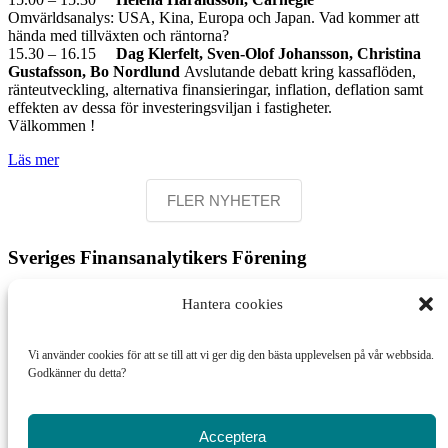
Omvärldsanalys: USA, Kina, Europa och Japan. Vad kommer att
hända med tillväxten och räntorna?
15.30 – 16.15
Dag Klerfelt, Sven-Olof Johansson, Christina
Gustafsson, Bo Nordlund
Avslutande debatt kring kassaflöden,
ränteutveckling, alternativa finansieringar, inflation, deflation samt
effekten av dessa för investeringsviljan i fastigheter.
Välkommen !
Läs mer
FLER NYHETER
Sveriges Finansanalytikers Förening
Postadress:
Hantera cookies
Box 5216
102 45 Stockholm
Vi använder cookies för att se till att vi ger dig den bästa upplevelsen på vår webbsida.
Besöksadress:
Godkänner du detta?
Nybrogatan 34, 4 tr
kansliet@finansanalytiker.se
Acceptera
Nils Liliedahl 0708-113475