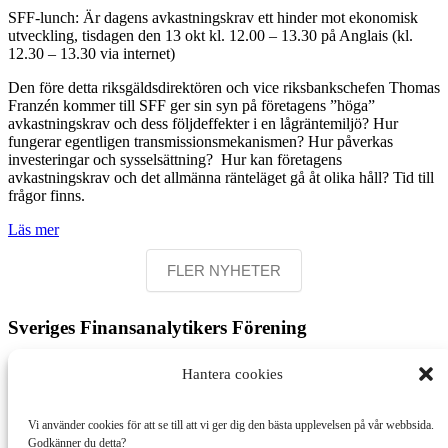
SFF-lunch: Är dagens avkastningskrav ett hinder mot ekonomisk
utveckling, tisdagen den 13 okt kl. 12.00 – 13.30 på Anglais (kl.
12.30 – 13.30 via internet)
Den före detta riksgäldsdirektören och vice riksbankschefen Thomas
Franzén kommer till SFF ger sin syn på företagens ”höga”
avkastningskrav och dess följdeffekter i en lågräntemiljö? Hur
fungerar egentligen transmissionsmekanismen? Hur påverkas
investeringar och sysselsättning? Hur kan företagens
avkastningskrav och det allmänna ränteläget gå åt olika håll? Tid till
frågor finns.
Läs mer
FLER NYHETER
Sveriges Finansanalytikers Förening
Postadress:
Hantera cookies
Box 5216
102 45 Stockholm
Vi använder cookies för att se till att vi ger dig den bästa upplevelsen på vår webbsida.
Besöksadress:
Godkänner du detta?