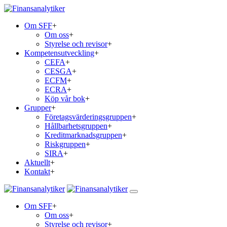
Om SFF
+
Om oss
+
Styrelse och revisor
+
Kompetensutveckling
+
CEFA
+
CESGA
+
ECFM
+
ECRA
+
Köp vår bok
+
Grupper
+
Företagsvärderingsgruppen
+
Hållbarhetsgruppen
+
Kreditmarknadsgruppen
+
Riskgruppen
+
SIRA
+
Aktuellt
+
Kontakt
+
Om SFF
+
Om oss
+
Styrelse och revisor
+