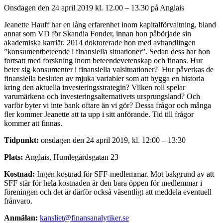
Onsdagen den 24 april 2019 kl. 12.00 – 13.30 på Anglais
Jeanette Hauff har en lång erfarenhet inom kapitalförvaltning, bland
annat som VD för Skandia Fonder, innan hon påbörjade sin
akademiska karriär. 2014 doktorerade hon med avhandlingen
”konsumentbeteende i finansiella situationer”. Sedan dess har hon
fortsatt med forskning inom beteendevetenskap och finans. Hur
beter sig konsumenter i finansiella valsituationer? Hur påverkas de
finansiella besluten av mjuka variabler som att bygga en historia
kring den aktuella investeringsstrategin? Vilken roll spelar
varumärkena och investeringsalternativets ursprungsland? Och
varför byter vi inte bank oftare än vi gör? Dessa frågor och många
fler kommer Jeanette att ta upp i sitt anförande. Tid till frågor
kommer att finnas.
Tidpunkt:
onsdagen den 24 april 2019, kl. 12:00 – 13:30
Plats:
Anglais, Humlegårdsgatan 23
Kostnad:
Ingen kostnad för SFF-medlemmar. Mot bakgrund av att
SFF står för hela kostnaden är den bara öppen för medlemmar i
föreningen och det är därför också väsentligt att meddela eventuell
frånvaro.
Anmälan:
kansliet@finansanalytiker.se