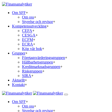
Om SFF
+
Om oss
+
Styrelse och revisor
+
Kompetensutveckling
+
CEFA
+
CESGA
+
ECFM
+
ECRA
+
Köp vår bok
+
Grupper
+
Företagsvärderingsgruppen
+
Hållbarhetsgruppen
+
Kreditmarknadsgruppen
+
Riskgruppen
+
SIRA
+
Aktuellt
+
Kontakt
+
Om SFF
+
Om oss
+
Styrelse och revisor
+