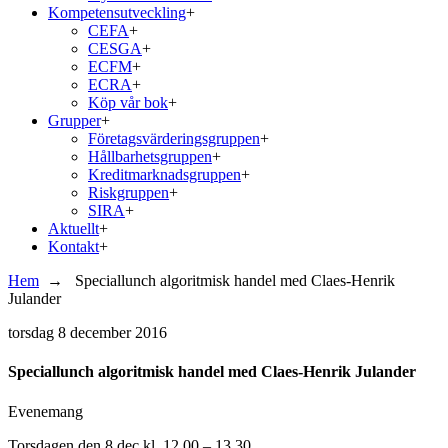
Kompetensutveckling
+
CEFA
+
CESGA
+
ECFM
+
ECRA
+
Köp vår bok
+
Grupper
+
Företagsvärderingsgruppen
+
Hållbarhetsgruppen
+
Kreditmarknadsgruppen
+
Riskgruppen
+
SIRA
+
Aktuellt
+
Kontakt
+
Hem
→
Speciallunch algoritmisk handel med Claes-Henrik
Julander
torsdag
8 december 2016
Speciallunch algoritmisk handel med Claes-Henrik Julander
Evenemang
Torsdagen den 8 dec kl. 12.00 – 13.30