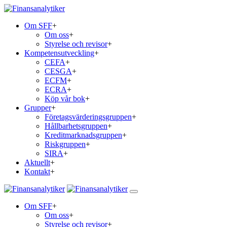
Om SFF
+
Om oss
+
Styrelse och revisor
+
Kompetensutveckling
+
CEFA
+
CESGA
+
ECFM
+
ECRA
+
Köp vår bok
+
Grupper
+
Företagsvärderingsgruppen
+
Hållbarhetsgruppen
+
Kreditmarknadsgruppen
+
Riskgruppen
+
SIRA
+
Aktuellt
+
Kontakt
+
Om SFF
+
Om oss
+
Styrelse och revisor
+