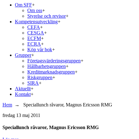
Om SFF
+
Om oss
+
Styrelse och revisor
+
Kompetensutveckling
+
CEFA
+
CESGA
+
ECFM
+
ECRA
+
Köp vår bok
+
Grupper
+
Företagsvärderingsgruppen
+
Hållbarhetsgruppen
+
Kreditmarknadsgruppen
+
Riskgruppen
+
SIRA
+
Aktuellt
+
Kontakt
+
Hem
→
Speciallunch råvaror, Magnus Ericsson RMG
fredag
13 maj 2011
Speciallunch råvaror, Magnus Ericsson RMG