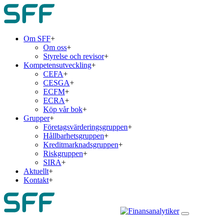
Om SFF
+
Om oss
+
Styrelse och revisor
+
Kompetensutveckling
+
CEFA
+
CESGA
+
ECFM
+
ECRA
+
Köp vår bok
+
Grupper
+
Företagsvärderingsgruppen
+
Hållbarhetsgruppen
+
Kreditmarknadsgruppen
+
Riskgruppen
+
SIRA
+
Aktuellt
+
Kontakt
+