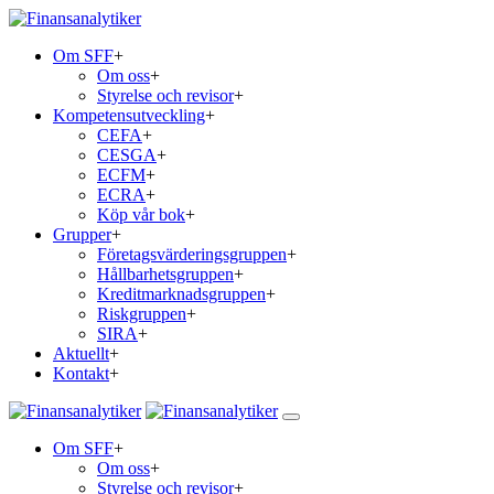
Om SFF
+
Om oss
+
Styrelse och revisor
+
Kompetensutveckling
+
CEFA
+
CESGA
+
ECFM
+
ECRA
+
Köp vår bok
+
Grupper
+
Företagsvärderingsgruppen
+
Hållbarhetsgruppen
+
Kreditmarknadsgruppen
+
Riskgruppen
+
SIRA
+
Aktuellt
+
Kontakt
+
Om SFF
+
Om oss
+
Styrelse och revisor
+