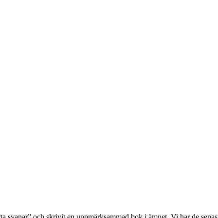
a svanar” och skrivit en uppmärksammad bok i ämnet. Vi har de senaste