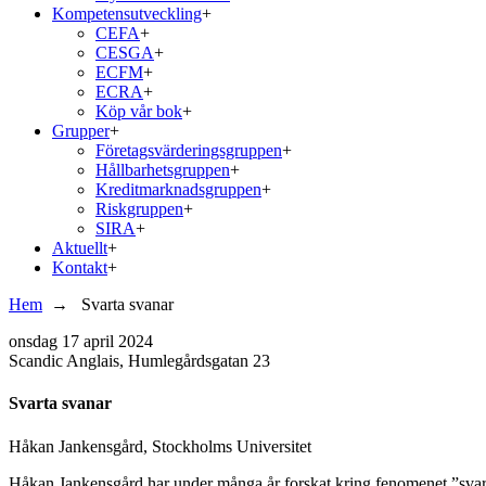
Kompetensutveckling
+
CEFA
+
CESGA
+
ECFM
+
ECRA
+
Köp vår bok
+
Grupper
+
Företagsvärderingsgruppen
+
Hållbarhetsgruppen
+
Kreditmarknadsgruppen
+
Riskgruppen
+
SIRA
+
Aktuellt
+
Kontakt
+
Hem
→
Svarta svanar
onsdag
17 april 2024
Scandic Anglais, Humlegårdsgatan 23
Svarta svanar
Håkan Jankensgård, Stockholms Universitet
Håkan Jankensgård har under många år forskat kring fenomenet ”svart