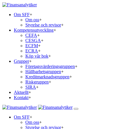
Om SFF
+
Om oss
+
Styrelse och revisor
+
Kompetensutveckling
+
CEFA
+
CESGA
+
ECFM
+
ECRA
+
Köp vår bok
+
Grupper
+
Företagsvärderingsgruppen
+
Hållbarhetsgruppen
+
Kreditmarknadsgruppen
+
Riskgruppen
+
SIRA
+
Aktuellt
+
Kontakt
+
Om SFF
+
Om oss
+
Styrelse och revisor
+