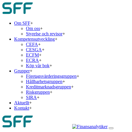
Om SFF
+
Om oss
+
Styrelse och revisor
+
Kompetensutveckling
+
CEFA
+
CESGA
+
ECFM
+
ECRA
+
Köp vår bok
+
Grupper
+
Företagsvärderingsgruppen
+
Hållbarhetsgruppen
+
Kreditmarknadsgruppen
+
Riskgruppen
+
SIRA
+
Aktuellt
+
Kontakt
+