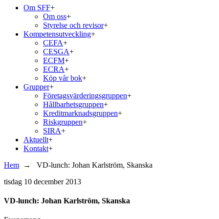
Om SFF
+
Om oss
+
Styrelse och revisor
+
Kompetensutveckling
+
CEFA
+
CESGA
+
ECFM
+
ECRA
+
Köp vår bok
+
Grupper
+
Företagsvärderingsgruppen
+
Hållbarhetsgruppen
+
Kreditmarknadsgruppen
+
Riskgruppen
+
SIRA
+
Aktuellt
+
Kontakt
+
Hem
→
VD-lunch: Johan Karlström, Skanska
tisdag
10 december 2013
VD-lunch: Johan Karlström, Skanska