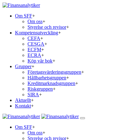
Om SFF
+
Om oss
+
Styrelse och revisor
+
Kompetensutveckling
+
CEFA
+
CESGA
+
ECFM
+
ECRA
+
Köp vår bok
+
Grupper
+
Företagsvärderingsgruppen
+
Hållbarhetsgruppen
+
Kreditmarknadsgruppen
+
Riskgruppen
+
SIRA
+
Aktuellt
+
Kontakt
+
Om SFF
+
Om oss
+
Styrelse och revisor
+