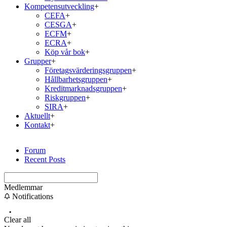
Kompetensutveckling
+
CEFA
+
CESGA
+
ECFM
+
ECRA
+
Köp vår bok
+
Grupper
+
Företagsvärderingsgruppen
+
Hållbarhetsgruppen
+
Kreditmarknadsgruppen
+
Riskgruppen
+
SIRA
+
Aktuellt
+
Kontakt
+
Forum
Recent Posts
Medlemmar
Notifications
Clear all